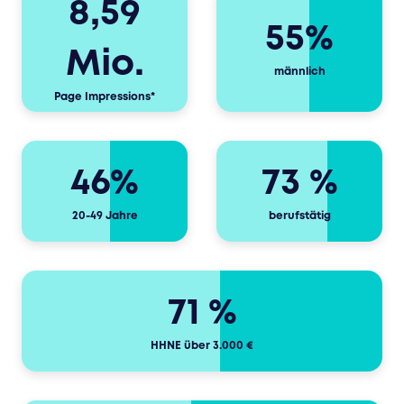
8,59
55%
Mio.
männlich
Page Impressions*
46%
73 %
20-49 Jahre
berufstätig
71 %
HHNE über 3.000 €