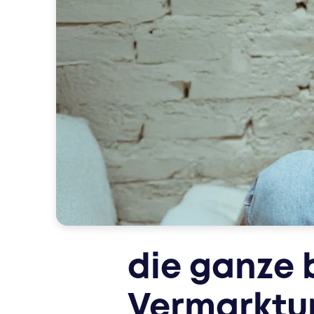
native advertising
programmatic
research media con
data
die ganze 
Vermarktun