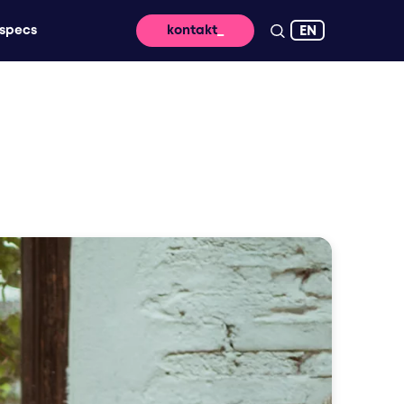
EN
specs
kontakt
ringung – für nachhaltige wirkung und hohe
n dafür, dass eure message digital
rbung, die deine marke live erlebbar macht