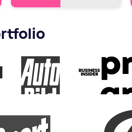
rtfolio
AUTO BILD
premium-gr
business insider
ld
B.Z.