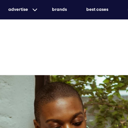
advertise
brands
best cases
gezielte printwerbung mit echter marktdurchd
aufmerksamkeit
maßgeschneidert oder ganzheitlich – wir sorge
durchstartet
kreiere unvergessliche erlebnisse mit eventwe