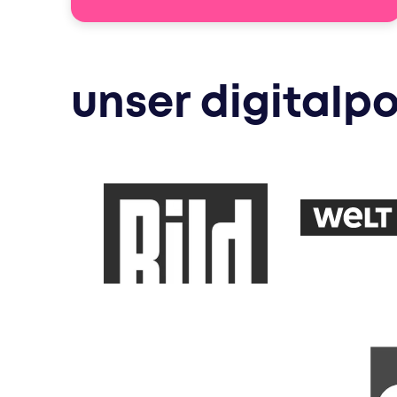
unser digitalpo
bild
welt
computer bild
sport bi