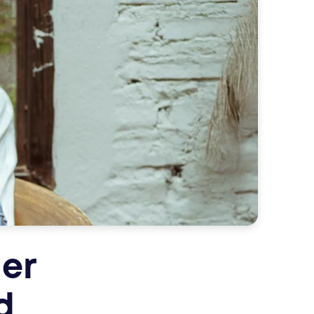
fekt in den content integriert sind
programmatic ads für maximale effizienz
 zu wirkung. mit know-how, kreativität und ki
sights und erfolgreiche strategien.
– custom werbelösungen, die genau die
ler
d