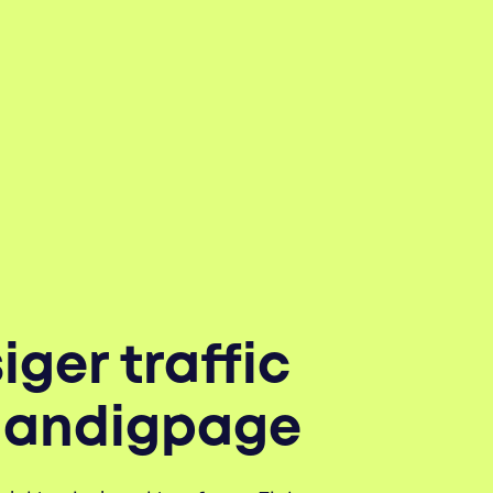
iger traffic
 landigpage