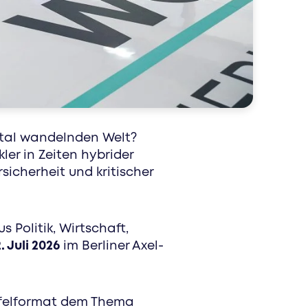
nau die richtigen menschen mit speziell
ntal wandelnden Welt?
r in Zeiten hybrider
icherheit und kritischer
 Politik, Wirtschaft,
. Juli 2026
im Berliner Axel-
ipfelformat dem Thema