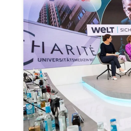
native advertising
programmatic
research media con
data