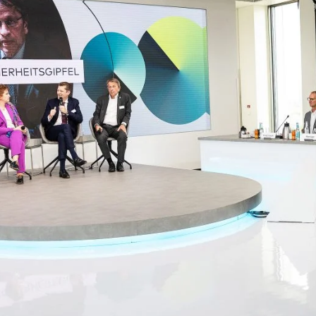
nahtlos und authentisch – native storys, die per
präzise zielgruppenansprache in echtzeit mit 
von daten zu ideen. von insights
sulting
verwandeln wir daten in klare in
wissen ist macht, nutze die power von daten 
richtige zielgruppe ansprechen