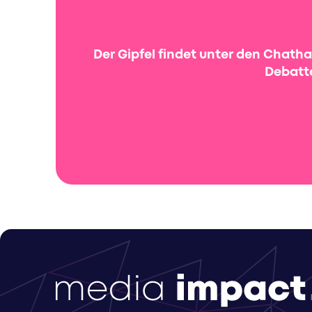
Der Gipfel findet unter den Chath
Debatte