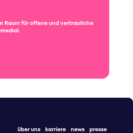
n Raum für offene und vertrauliche
smedial.
über uns
karriere
news
presse