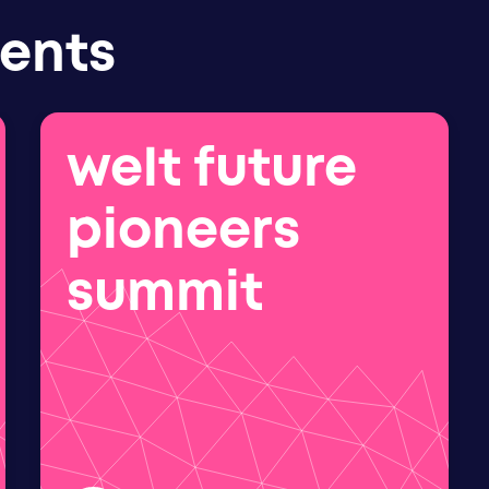
vents
welt future
pioneers
summit