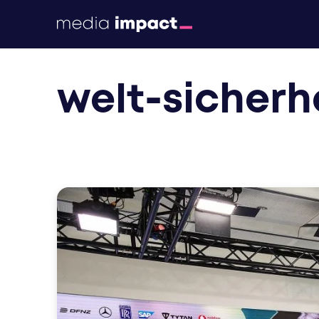
print
welt-sicherh
digital
events