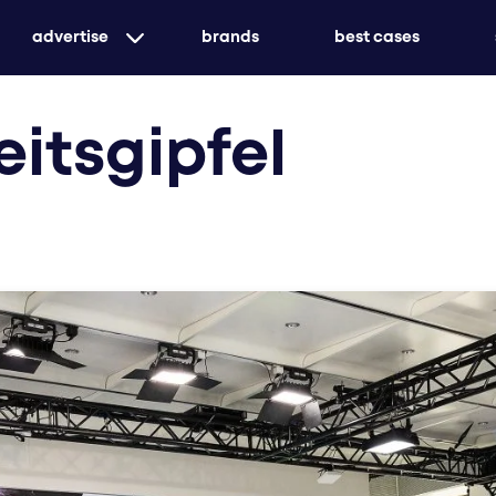
advertise
brands
best cases
gezielte printwerbung mit echter marktdurchd
eitsgipfel
aufmerksamkeit
maßgeschneidert oder ganzheitlich – wir sorge
durchstartet
kreiere unvergessliche erlebnisse mit eventwe