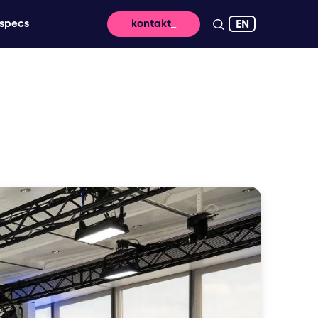
EN
specs
kontakt
ringung – für nachhaltige wirkung und hohe
n dafür, dass eure message digital
rbung, die deine marke live erlebbar macht