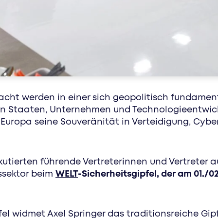
healthcare. sport. markenkonzepte. erreiche ge
zugeschnittenen werbeformaten
acht werden in einer sich geopolitisch fundame
 Staaten, Unternehmen und Technologieentwickle
ropa seine Souveränität in Verteidigung, Cybers
utierten führende Vertreterinnen und Vertreter aus
ssektor beim
WELT
-Sicherheitsgipfel, der am 01./02
fel widmet Axel Springer das traditionsreiche G