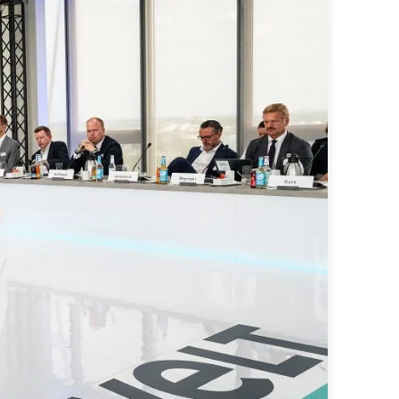
fekt in den content integriert sind
programmatic ads für maximale effizienz
 zu wirkung. mit know-how, kreativität und ki
sights und erfolgreiche strategien.
– custom werbelösungen, die genau die