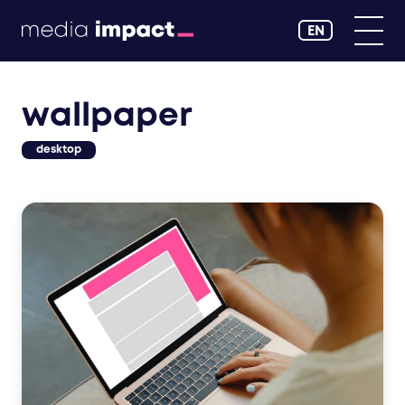
EN
wallpaper
desktop