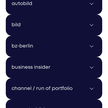
autobild
1020 x 90 px / 210 x 690 px
bild
Min. 728 x 90 px / 120 x 600 px | Max. 1024 x 120
bz-berlin
px / 200 x 954 px
1024 x 90 px / 200 x 742 px
business insider
1230 x 90 px / 200 x 800 px
channel / run of portfolio
728 x 90px / 160 x 600 px