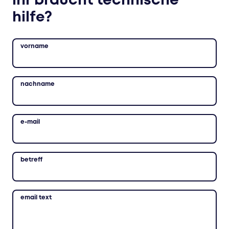
ihr braucht technische
hilfe?
vorname
nachname
e-mail
betreff
email text