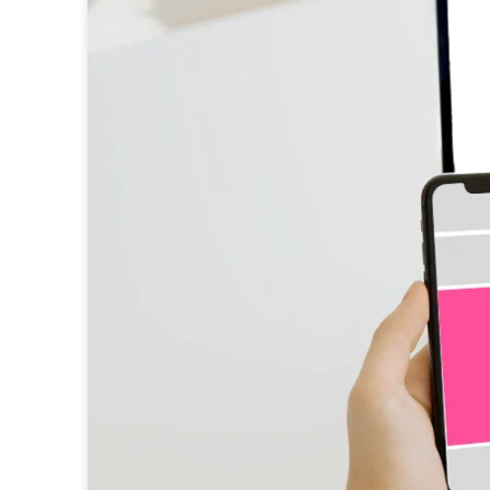
native advertising
programmatic
research media con
data