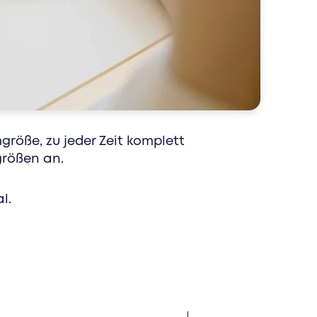
nau die richtigen menschen mit speziell
größe, zu jeder Zeit komplett
größen an.
l.