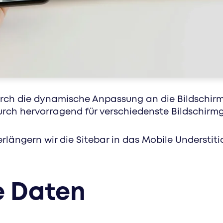
healthcare. sport. markenkonzepte. erreiche ge
zugeschnittenen werbeformaten
 durch die dynamische Anpassung an die Bildschirm
urch hervorragend für verschiedenste Bildschirm
erlängern wir die Sitebar in das Mobile Understitia
e Daten