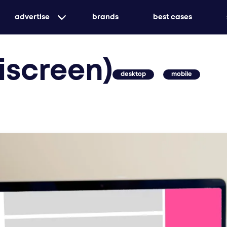
advertise
brands
best cases
gezielte printwerbung mit echter marktdurchd
iscreen)
aufmerksamkeit
desktop
mobile
maßgeschneidert oder ganzheitlich – wir sorge
durchstartet
kreiere unvergessliche erlebnisse mit eventwe