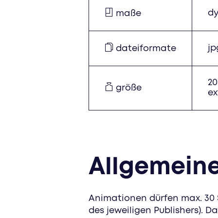
dy
maße
jp
dateiformate
20
größe
ex
Allgemein
Animationen dürfen max. 30 S
des jeweiligen Publishers). Da