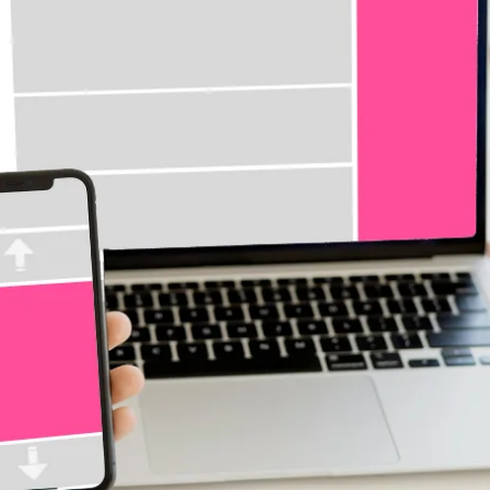
nahtlos und authentisch – native storys, die per
präzise zielgruppenansprache in echtzeit mit 
von daten zu ideen. von insights
sulting
verwandeln wir daten in klare in
wissen ist macht, nutze die power von daten 
richtige zielgruppe ansprechen