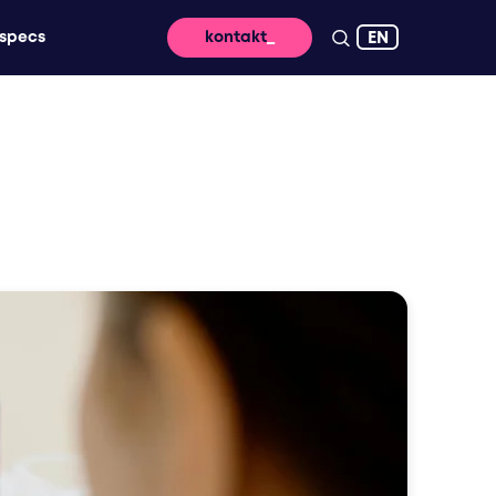
EN
specs
kontakt
ringung – für nachhaltige wirkung und hohe
n dafür, dass eure message digital
rbung, die deine marke live erlebbar macht