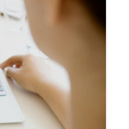
fekt in den content integriert sind
programmatic ads für maximale effizienz
 zu wirkung. mit know-how, kreativität und ki
sights und erfolgreiche strategien.
– custom werbelösungen, die genau die