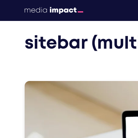
print
sitebar (mult
digital
events