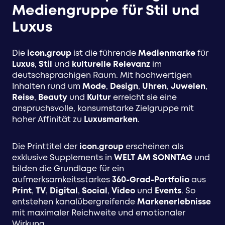
Mediengruppe für Stil und
Luxus
Die
icon.group
ist die führende
Medienmarke
für
Luxus
,
Stil
und
kulturelle Relevanz
im
deutschsprachigen Raum. Mit hochwertigen
Inhalten rund um
Mode
,
Design
,
Uhren
,
Juwelen
,
Reise
,
Beauty
und
Kultur
erreicht sie eine
anspruchsvolle, konsumstarke Zielgruppe mit
hoher Affinität zu
Luxusmarken
.
Die Printtitel der
icon.group
erscheinen als
exklusive Supplements in
WELT AM SONNTAG
und
bilden die Grundlage für ein
aufmerksamkeitsstarkes
360-Grad-Portfolio
aus
Print
,
TV
,
Digital
,
Social
,
Video
und
Events
. So
entstehen kanalübergreifende
Markenerlebnisse
mit maximaler Reichweite und emotionaler
Wirkung.