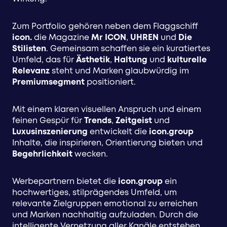
Zum Portfolio gehören neben dem Flaggschiff
icon.
die Magazine
Mr ICON
,
UHREN
und
Die
Stilisten
. Gemeinsam schaffen sie ein kuratiertes
Umfeld, das für
Ästhetik
,
Haltung
und
kulturelle
Relevanz
steht und Marken glaubwürdig im
Premiumsegment
positioniert.
Mit einem klaren visuellen Anspruch und einem
feinen Gespür für
Trends
,
Zeitgeist
und
Luxusinszenierung
entwickelt die
icon.group
Inhalte, die inspirieren, Orientierung bieten und
Begehrlichkeit
wecken.
Werbepartnern bietet die
icon.group
ein
hochwertiges, stilprägendes Umfeld, um
relevante Zielgruppen emotional zu erreichen
und Marken nachhaltig aufzuladen. Durch die
intelligente Vernetzung aller Kanäle entstehen