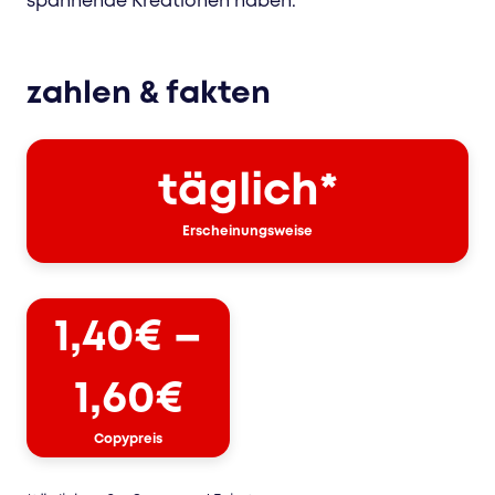
spannende Kreationen haben.
zahlen & fakten
täglich*
Erscheinungsweise
1,40€ –
1,60€
Copypreis