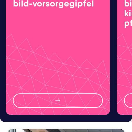
bild-vorsorgegipfel
bi
k
p