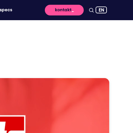
EN
specs
kontakt
ringung – für nachhaltige wirkung und hohe
n dafür, dass eure message digital
rbung, die deine marke live erlebbar macht