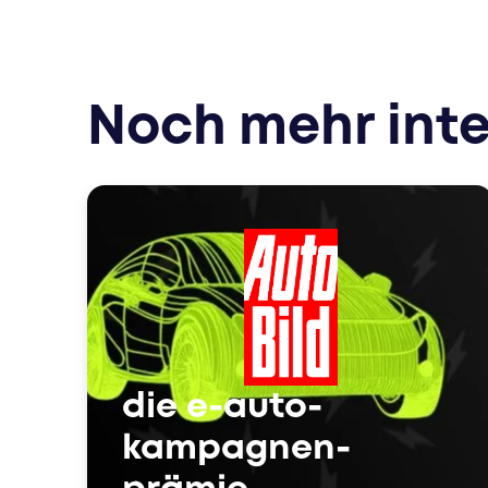
Noch mehr int
die e-auto-
kampagnen-