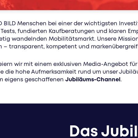
healthcare. sport. markenkonzepte. erreiche ge
zugeschnittenen werbeformaten
O BILD Menschen bei einer der wichtigsten Investi
Tests, fundierten Kaufberatungen und klaren Em
tetig wandelnden Mobilitätsmarkt. Unsere Mission
en – transparent, kompetent und markenübergreif
iern wir mit einem exklusiven Media-Angebot für
e die hohe Aufmerksamkeit rund um unser Jubiläu
m eigens geschaffenen
Jubiläums-Channel
.
Das Jubi