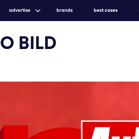
advertise
brands
best cases
gezielte printwerbung mit echter marktdurchd
O BILD
aufmerksamkeit
maßgeschneidert oder ganzheitlich – wir sorge
durchstartet
kreiere unvergessliche erlebnisse mit eventwe