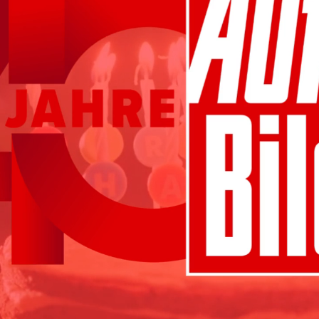
nahtlos und authentisch – native storys, die per
präzise zielgruppenansprache in echtzeit mit 
von daten zu ideen. von insights
sulting
verwandeln wir daten in klare in
wissen ist macht, nutze die power von daten 
richtige zielgruppe ansprechen