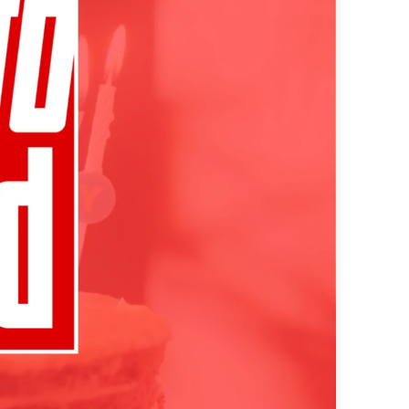
fekt in den content integriert sind
programmatic ads für maximale effizienz
 zu wirkung. mit know-how, kreativität und ki
sights und erfolgreiche strategien.
– custom werbelösungen, die genau die