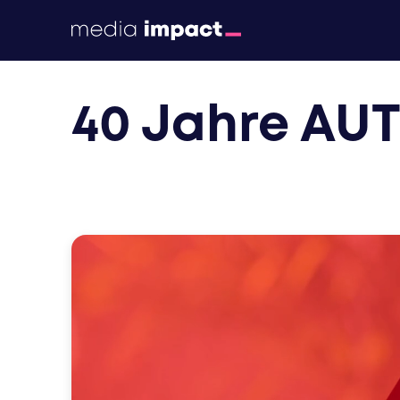
print
40 Jahre AUT
digital
events