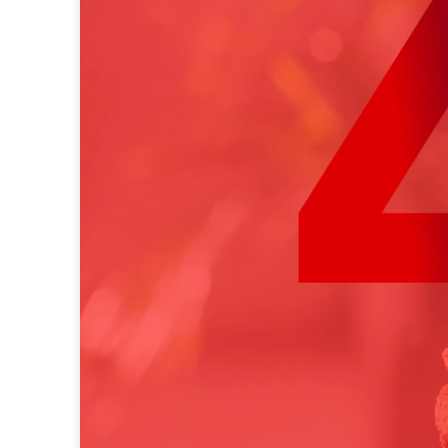
native advertising
programmatic
research media con
data